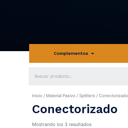
Complementos
Inicio
/
Material Pasivo
/
Splitters
/ Conectorizado
Conectorizado
Mostrando los 3 resultados