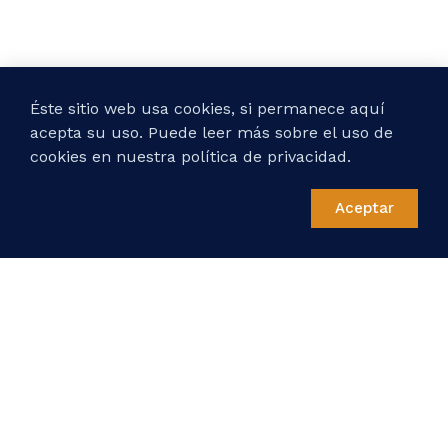
Éste sitio web usa cookies, si permanece aquí
acepta su uso. Puede leer más sobre el uso de
cookies en nuestra política de privacidad.
Aceptar
Materiales
Proporcionamos al operador todos los materiales
necesarios para llevar a cabo el despliegue de red
de fibra óptica además de un asesoramiento por
técnicos especializados. Para más información